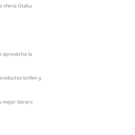
e «Feria Otaku
e aprovecha la
roductos brillen y
 mejor letrero