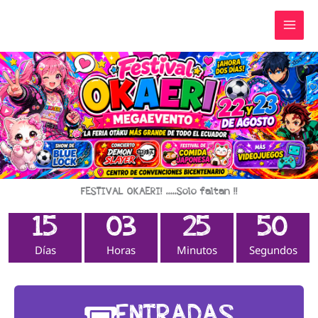
Ir
al
contenido
FESTIVAL OKAERI! .....Solo faltan !!
15
03
25
50
Días
Horas
Minutos
Segundos
ENTRADAS