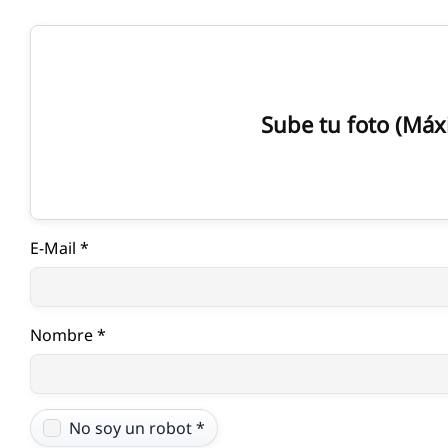
Ir
al
contenido
Sube tu foto (Má
E-Mail *
Nombre *
No soy un robot *