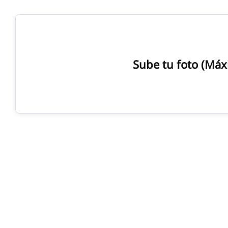
Ir
al
contenido
Sube tu foto (Má